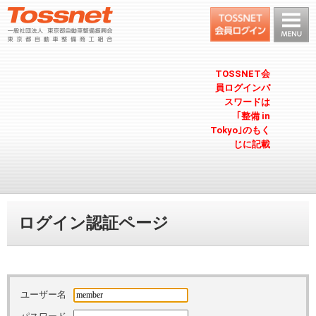
TOSSNET会
員ログインパ
スワードは
｢整備 in
Tokyo｣のもく
じに記載
ログイン認証ページ
ユーザー名