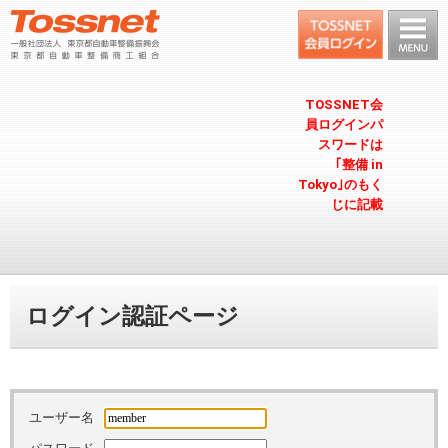
TOSSNET会
員ログインパ
スワードは
｢整備 in
Tokyo｣のもく
じに記載
ログイン認証ページ
ユーザー名