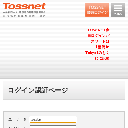
TOSSNET会
員ログインパ
スワードは
｢整備 in
Tokyo｣のもく
じに記載
ログイン認証ページ
ユーザー名