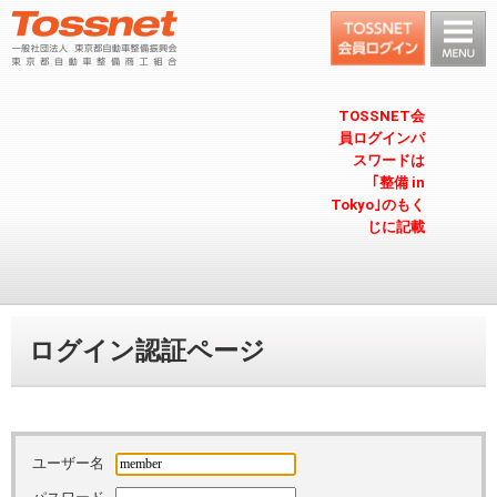
TOSSNET会
員ログインパ
スワードは
｢整備 in
Tokyo｣のもく
じに記載
ログイン認証ページ
ユーザー名