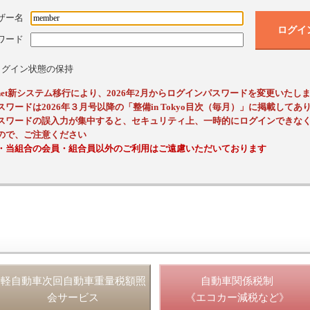
ザー名
ログイ
ワード
ログイン状態の保持
ssnet新システム移行により、2026年2月からログインパスワードを変更いたし
スワードは2026年３月号以降の「整備in Tokyo目次（毎月）」に掲載してあ
スワードの誤入力が集中すると、セキュリティ上、一時的にログインできな
ので、ご注意ください
・当組合の会員・組合員以外のご利用はご遠慮いただいております
軽自動車次回自動車重量税額照
自動車関係税制
会サービス
《エコカー減税など》