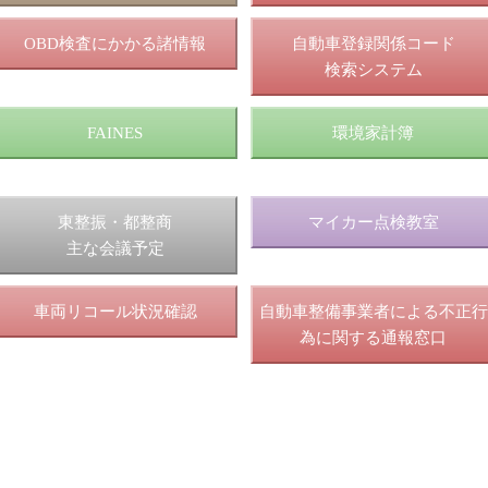
OBD検査にかかる諸情報
自動車登録関係コード
検索システム
FAINES
環境家計簿
東整振・都整商
マイカー点検教室
主な会議予定
車両リコール状況確認
自動車整備事業者による不正行
為に関する通報窓口