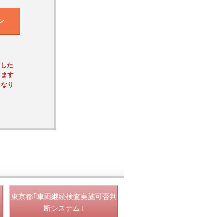
ン
ました
ります
くなり
東京都｢車両継続検査実施可否判
断システム｣