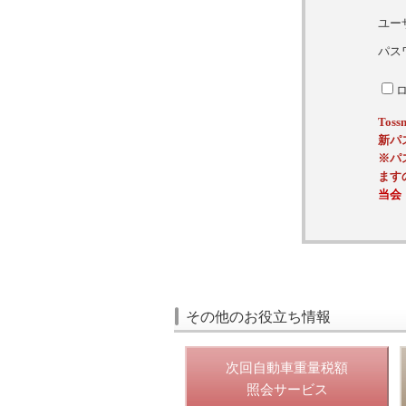
ユー
パス
To
新パ
※パ
ます
当会
その他のお役立ち情報
次回自動車重量税額
照会サービス