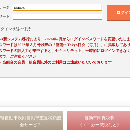
ザー名
ログイ
ワード
ログイン状態の保持
ssnet新システム移行により、2026年2月からログインパスワードを変更いたし
スワードは2026年３月号以降の「整備in Tokyo目次（毎月）」に掲載してあ
スワードの誤入力が集中すると、セキュリティ上、一時的にログインできな
ので、ご注意ください
・当組合の会員・組合員以外のご利用はご遠慮いただいております
軽自動車次回自動車重量税額照
自動車関係税制
会サービス
《エコカー減税など》