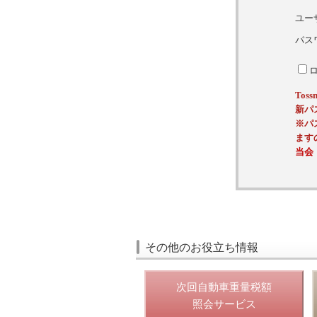
ユー
パス
To
新パ
※パ
ます
当会
その他のお役立ち情報
次回自動車重量税額
照会サービス