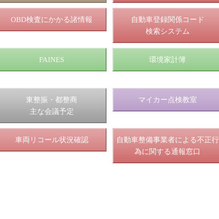
OBD検査にかかる諸情報
自動車登録関係コード
検索システム
FAINES
環境家計簿
東整振・都整商
マイカー点検教室
主な会議予定
車両リコール状況確認
自動車整備事業者による不正行
為に関する通報窓口