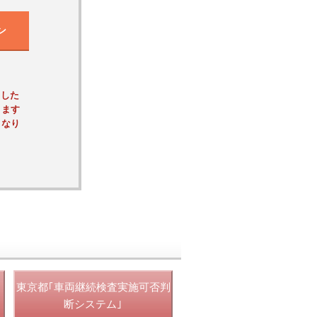
ン
ました
ります
くなり
東京都｢車両継続検査実施可否判
断システム｣