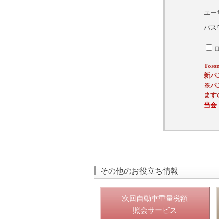
ユー
パス
To
新パ
※パ
ます
当会
その他のお役立ち情報
次回自動車重量税額
照会サービス