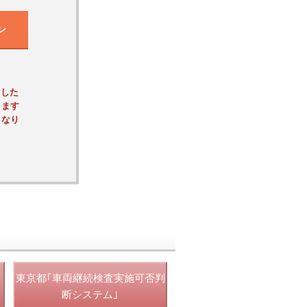
ン
ました
ります
くなり
東京都｢車両継続検査実施可否判
断システム｣