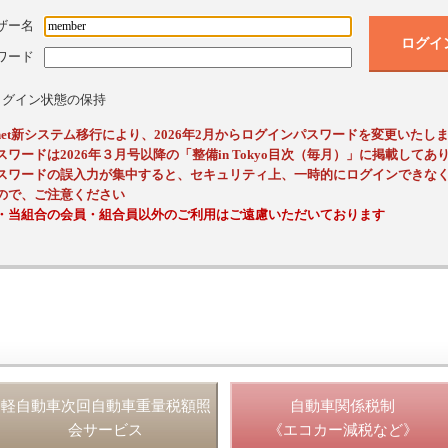
ザー名
ログイ
ワード
ログイン状態の保持
ssnet新システム移行により、2026年2月からログインパスワードを変更いたし
スワードは2026年３月号以降の「整備in Tokyo目次（毎月）」に掲載してあ
スワードの誤入力が集中すると、セキュリティ上、一時的にログインできな
ので、ご注意ください
・当組合の会員・組合員以外のご利用はご遠慮いただいております
軽自動車次回自動車重量税額照
自動車関係税制
会サービス
《エコカー減税など》