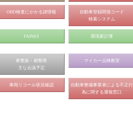
OBD検査にかかる諸情報
自動車登録関係コード
検索システム
FAINES
環境家計簿
東整振・都整商
マイカー点検教室
主な会議予定
車両リコール状況確認
自動車整備事業者による不正行
為に関する通報窓口