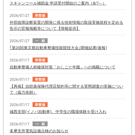
スキャンツール補助金 申請受付開始のご案内（8/7～）
2026/07/27
外部故障診断装置の開発に係る技術情報の取扱実施規程を定める
告示の官報掲載等について【情報提供】
2026/07/27
｢第20回東京都自動車整備技能競技大会｣開催結果(速報)
2026/07/17
自動車整備人材確保対策「おしごと年鑑」への掲載について
2026/07/17
【再掲】自賠責保険代理店契約等に関する実態調査の実施につい
て（協力依頼）
2026/07/17
城西支部(イノバ自動車)、中学生の職場体験を受け入れ
2026/07/17
多摩支所電気設備点検のお知らせ