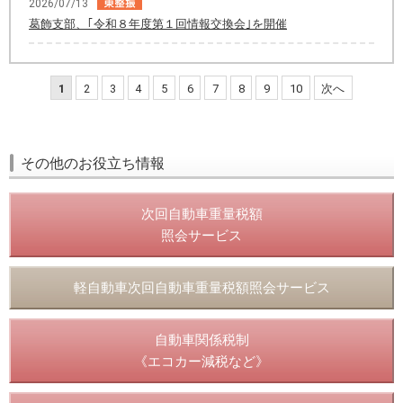
2026/07/13
葛飾支部、｢令和８年度第１回情報交換会｣を開催
1
2
3
4
5
6
7
8
9
10
次へ
その他のお役立ち情報
次回自動車重量税額
照会サービス
軽自動車次回自動車重量税額照会サービス
自動車関係税制
《エコカー減税など》