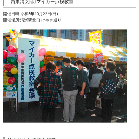
｢西東清支部｣マイカー点検教室
開催日時:令和5年10月22日(日)
開催場所:清瀬駅北口 けやき通り