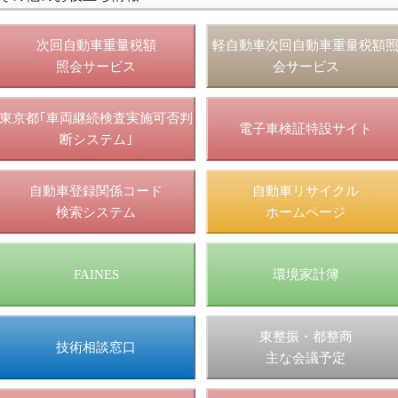
次回自動車重量税額
軽自動車次回自動車重量税額
照会サービス
会サービス
東京都｢車両継続検査実施可否判
電子車検証特設サイト
断システム｣
自動車登録関係コード
自動車リサイクル
検索システム
ホームページ
FAINES
環境家計簿
東整振・都整商
技術相談窓口
主な会議予定