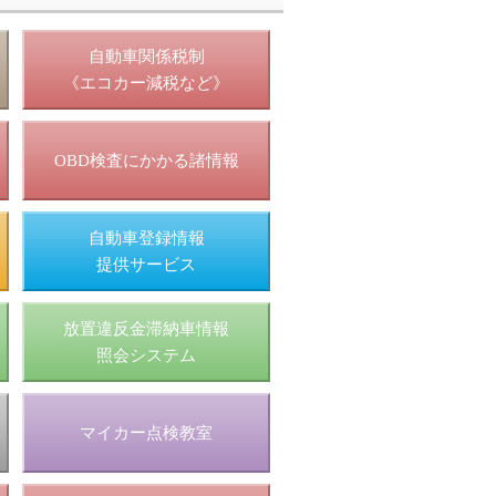
照
自動車関係税制
《エコカー減税など》
OBD検査にかかる諸情報
自動車登録情報
提供サービス
放置違反金滞納車情報
照会システム
マイカー点検教室