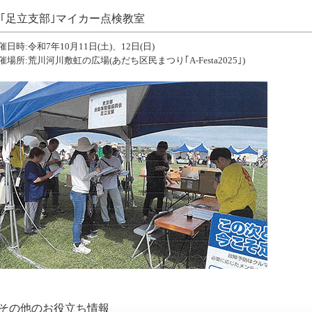
｢足立支部｣マイカー点検教室
催日時:令和7年10月11日(土)、12日(日)
催場所:荒川河川敷虹の広場(あだち区民まつり｢A-Festa2025｣)
その他のお役立ち情報