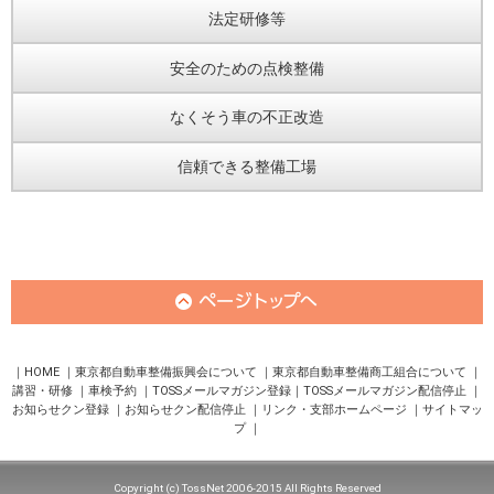
法定研修等
安全のための点検整備
なくそう車の不正改造
信頼できる整備工場
HOME
東京都自動車整備振興会について
東京都自動車整備商工組合について
講習・研修
車検予約
TOSSメールマガジン登録
TOSSメールマガジン配信停止
お知らせクン登録
お知らせクン配信停止
リンク・支部ホームページ
サイトマッ
プ
Copyright (c) TossNet 2006-2015 All Rights Reserved