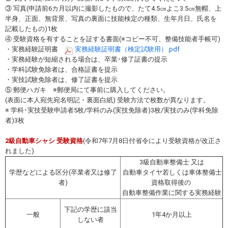
③ 写真(申請前6カ月以内に撮影したもので、たて4.5㎝よこ3.5㎝無帽、上
半身、正面、無背景、写真の裏面に技能検定の種類、生年月日、氏名を
記載したもの)1枚
④ 受験資格を有することを証する書面(※コピー不可、整備技能者手帳可)
・実務経験証明書
実務経験証明書（検定試験用）.pdf
・実務経験が短縮される場合は、卒業･修了証書の提示
・学科試験免除者は、合格証書を提示
・実技試験免除者は、修了証書を提示
⑤ 郵便ハガキ ※郵便局にて事前に購入してください。
(表面に本人宛先宛名明記・裏面白紙) 受験方法で枚数が異なります。
※ 学科･実技受験申請者5枚/学科のみ(実技免除者)3枚/実技のみ(学科免除
者)3枚
2級自動車シャシ 受験資格
(令和7年7月8日付省令により受験資格が改正さ
れました)
3級自動車整備士 又は
学歴などによる区分(卒業者又は修了
自動車タイヤ若しくは車体整備士
者)
資格取得後の
自動車整備作業に関する実務経験
下記の学歴に該当
一般
1年4か月以上
しない者