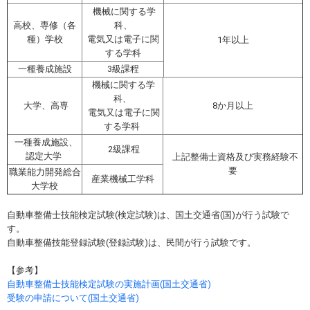
機械に関する学
高校、専修（各
科、
種）学校
電気又は電子に関
1年以上
する学科
一種養成施設
3級課程
機械に関する学
科、
大学、高専
8か月以上
電気又は電子に関
する学科
一種養成施設、
2級課程
認定大学
上記整備士資格及び実務経験不
要
職業能力開発総合
産業機械工学科
大学校
自動車整備士技能検定試験(検定試験)は、国土交通省(国)が行う試験で
す。
自動車整備技能登録試験(登録試験)は、民間が行う試験です。
【参考】
自動車整備士技能検定試験の実施計画(国土交通省)
受験の申請について(国土交通省)