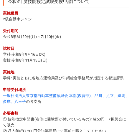
令和8年度技能検定試験受験申請について
実施種目
2級自動車シャシ
受付期間
令和8年6月29日(月)～7月10日(金)
試験日
学科:令和8年9月16日(水)
実技:令和8年11月15日(日)
実施地
学科･実技ともに各地方運輸局及び沖縄総合事務局が指定する都道府県
申請受付場所
一般社団法人東京都自動車整備振興会 本部(教育部)
、
品川、足立、練馬、
多摩、八王子
の各支所
必要書類
① 技能検定申請書(右側に受験票が付いているもの)1枚50円 ※振興会に
て販売
② 収入印紙(7,200円分)※郵便局にて事前に購入してください。