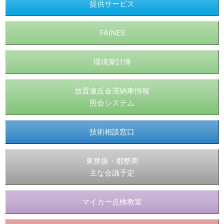
提供サービス
FAINES
環境家計簿
放置違反金滞納車情報
照会システム
技術相談窓口
東整振・都整商
主な会議予定
マイカー点検教室