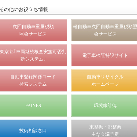
その他のお役立ち情報
次回自動車重量税額
軽自動車次回自動車重量税額
照会サービス
会サービス
東京都｢車両継続検査実施可否判
電子車検証特設サイト
断システム｣
自動車登録関係コード
自動車リサイクル
検索システム
ホームページ
FAINES
環境家計簿
東整振・都整商
技術相談窓口
主な会議予定