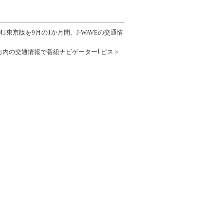
東京版を9月の1か月間、J-WAVEの交通情
 Z｣内の交通情報で番組ナビゲーター｢ピスト