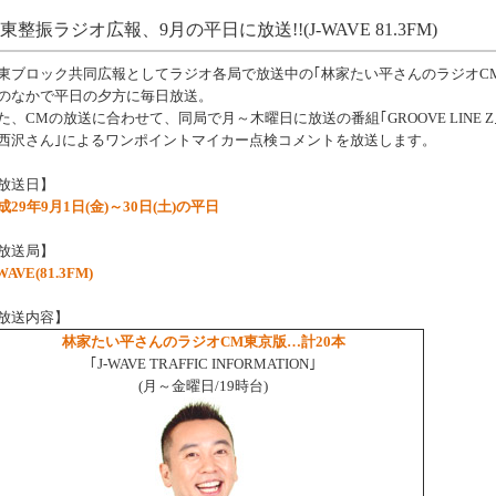
東整振ラジオ広報、9月の平日に放送!!(J-WAVE 81.3FM)
東ブロック共同広報としてラジオ各局で放送中の｢林家たい平さんのラジオCM｣
のなかで平日の夕方に毎日放送。
た、CMの放送に合わせて、同局で月～木曜日に放送の番組｢GROOVE LINE
西沢さん｣によるワンポイントマイカー点検コメントを放送します。
放送日】
成29年9月1日(金)～30日(土)の平日
放送局】
WAVE(81.3FM)
放送内容】
林家たい平さんのラジオCM東京版…計20本
｢J-WAVE TRAFFIC INFORMATION｣
(月～金曜日/19時台)