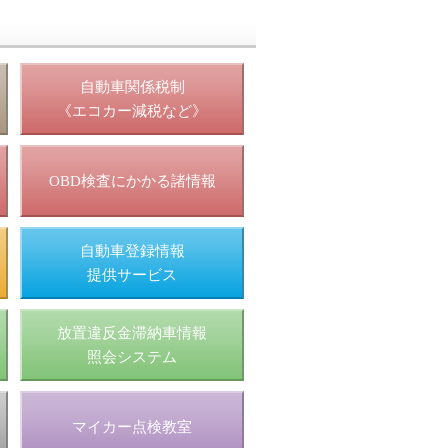
照
自動車関係税制
《エコカー減税など》
OBD検査にかかる諸情報
自動車登録情報
提供サービス
放置違反金滞納車情報
照会システム
マイカー点検教室