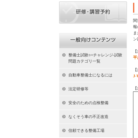
関
報
ま
ン
【
整備士試験○×チャレンジ-試験
平
問題カテゴリ一覧
【
自動車整備士になるには
J-
【
法定研修等
安全のための点検整備
なくそう車の不正改造
信頼できる整備工場