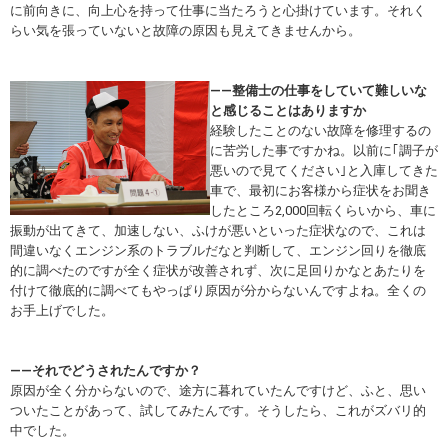
に前向きに、向上心を持って仕事に当たろうと心掛けています。それく
らい気を張っていないと故障の原因も見えてきませんから。
――整備士の仕事をしていて難しいな
と感じることはありますか
経験したことのない故障を修理するの
に苦労した事ですかね。以前に｢調子が
悪いので見てください｣と入庫してきた
車で、最初にお客様から症状をお聞き
したところ2,000回転くらいから、車に
振動が出てきて、加速しない、ふけが悪いといった症状なので、これは
間違いなくエンジン系のトラブルだなと判断して、エンジン回りを徹底
的に調べたのですが全く症状が改善されず、次に足回りかなとあたりを
付けて徹底的に調べてもやっぱり原因が分からないんですよね。全くの
お手上げでした。
――それでどうされたんですか？
原因が全く分からないので、途方に暮れていたんですけど、ふと、思い
ついたことがあって、試してみたんです。そうしたら、これがズバリ的
中でした。