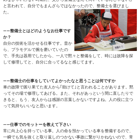
と言われて、自分でもまんざらではなかったので、整備士を選びまし
た。
――整備士とはどのようなお仕事です
か？
自分の技術を活かせる仕事です。昔か
ら、プラモデルで腕を磨いていたの
で、手先は器用でしたから、一人で黙々と整備をして、時には故障を探
して修理してと、自分に合ってるなと感じてます。
――整備士の仕事をしていてよかったなと思うことは何ですか
車の故障で困り果てた友人から｢助けて｣と言われることがあります。黙
ってその場で修理してあげる。また、それがあっという間に直したりで
きると、もう、友人からは感謝の言葉しかないですよね。人の役に立つ
って気持ちいいなと思います。
――仕事でのモットーを教えて下さい
常に向上心を持っている事。人の命を預かっている車を整備するので、
一瞬でも気を抜くと取り返しのつかない事故に繋がりかねないので、常