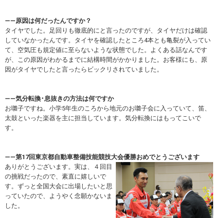
――原因は何だったんですか？
タイヤでした。足回りも徹底的にと言ったのですが、タイヤだけは確認
していなかったんです。タイヤを確認したところ4本とも亀裂が入ってい
て、空気圧も規定値に至らないような状態でした。よくある話なんです
が、この原因がわかるまでに結構時間がかかりました。お客様にも、原
因がタイヤでしたと言ったらビックリされていました。
――気分転換･息抜きの方法は何ですか
お囃子ですね。小学5年生のころから地元のお囃子会に入っていて、笛、
太鼓といった楽器を主に担当しています。気分転換にはもってこいで
す。
――第17回東京都自動車整備技能競技大会優勝おめでとうございます
ありがとうございます。実は、４回目
の挑戦だったので、素直に嬉しいで
す。ずっと全国大会に出場したいと思
っていたので、ようやく念願かないま
した。