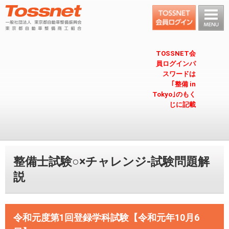
TOSSNET会
員ログインパ
スワードは
｢整備 in
Tokyo｣のもく
じに記載
整備士試験○×チャレンジ-試験問題解
説
令和元度第1回登録学科試験【令和元年10月6