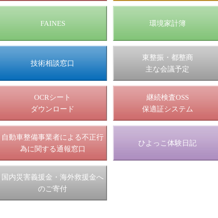
FAINES
環境家計簿
東整振・都整商
技術相談窓口
主な会議予定
OCRシート
継続検査OSS
ダウンロード
保適証システム
自動車整備事業者による不正行
ひよっこ体験日記
為に関する通報窓口
国内災害義援金・海外救援金へ
のご寄付