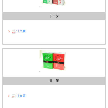
トヨタ
注文書
日 産
注文書