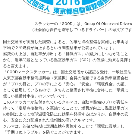
ステッカーの「GOOD」は、Group Of Observant Drivers
（社会的な責任を遵守しているドライバー）の頭文字です
国土交通省が実施した調査によると、的確な点検整備を実施した車両は
平均で２％燃費が向上するという調査結果が公表されています。
燃費の向上は、自動車が排出する「排気ガス」の減少にもつながること
から、近年問題となっている温室効果ガス（CO2）の低減に効果を発揮す
ると言えます。
「GOODマークステッカー」は、国土交通省から認証を受け、一般社団法
人東京都自動車整備振興会（東整振）会員の信頼できる自動車整備会社
が「プロの目と、プロの手による『安心』『安全』『環境保全』の証」
として使用しているもので、きちんと整備され車検に合格した「環境に
優しい整備付車検」のシンボルです。
このステッカーが貼付されているクルマは、自動車整備のプロが責任を
持って「定期点検整備」を実施することで、燃費が向上し温室効果ガス
の削減によって地球温暖化防止に効果を発揮するばかりか、自動車の安
心、安全に充分配慮された信頼性の高いクルマです。
クルマは、的確な時期に定期点検を実施することで「環境に貢献」し
「予期せぬトラブル」を防ぐことができます。