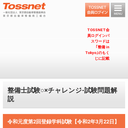
TOSSNET会
員ログインパ
スワードは
｢整備 in
Tokyo｣のもく
じに記載
整備士試験○×チャレンジ-試験問題解
説
令和元度第2回登録学科試験【令和2年3月22日】