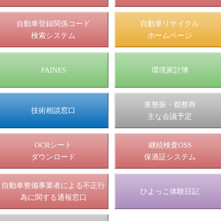
自動車登録関係コード
自動車リサイクル
検索システム
ホームページ
FAINES
環境家計簿
東整振・都整商
技術相談窓口
主な会議予定
OCRシート
継続検査OSS
ダウンロード
保適証システム
自動車整備事業者による不正行
ひよっこ体験日記
為に関する通報窓口