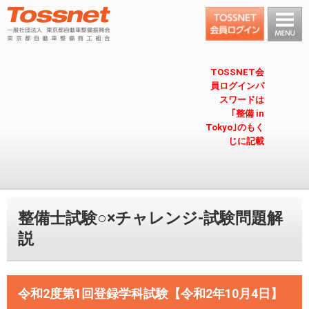
TOSSNET会
員ログインパ
スワードは
｢整備 in
Tokyo｣のもく
じに記載
整備士試験○×チャレンジ-試験問題解
説
令和2度第1回登録学科試験【令和2年10月4日】