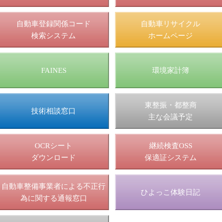
自動車登録関係コード
自動車リサイクル
検索システム
ホームページ
FAINES
環境家計簿
東整振・都整商
技術相談窓口
主な会議予定
OCRシート
継続検査OSS
ダウンロード
保適証システム
自動車整備事業者による不正行
ひよっこ体験日記
為に関する通報窓口