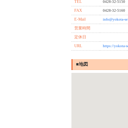
TEL
0428-32-5150
FAX
0428-32-5160
E-Mail
info@yokota-se
営業時間
定休日
URL
https://yokota-
■地図