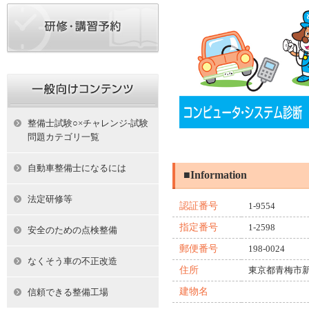
整備士試験○×チャレンジ-試験
問題カテゴリ一覧
自動車整備士になるには
■Information
法定研修等
認証番号
1-9554
指定番号
1-2598
安全のための点検整備
郵便番号
198-0024
なくそう車の不正改造
住所
東京都青梅市
建物名
信頼できる整備工場